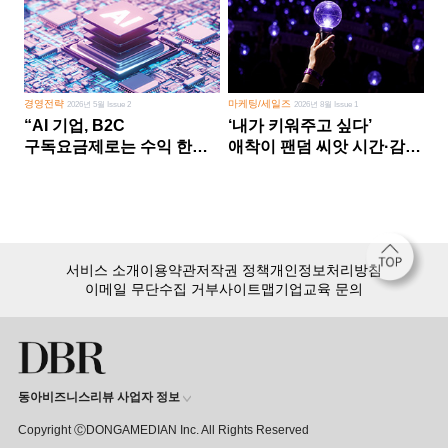
경영전략
마케팅/세일즈
2026년 5월 Issue 2
2026년 8월 Issue 1
“AI 기업, B2C
‘내가 키워주고 싶다’
구독요금제로는 수익 한계
애착이 팬덤 씨앗 시간·감정
다른 사업 없이 AI 성장에만
쏟다 보면 ‘정체성
의존 땐 위기”
공동체’로
서비스 소개
이용약관
저작권 정책
개인정보처리방침
이메일 무단수집 거부
사이트맵
기업교육 문의
동아비즈니스리뷰 사업자 정보
Copyright ⒸDONGAMEDIAN Inc. All Rights Reserved