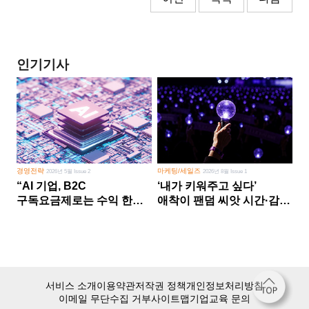
인기기사
경영전략
마케팅/세일즈
2026년 5월 Issue 2
2026년 8월 Issue 1
“AI 기업, B2C
‘내가 키워주고 싶다’
구독요금제로는 수익 한계
애착이 팬덤 씨앗 시간·감정
다른 사업 없이 AI 성장에만
쏟다 보면 ‘정체성
의존 땐 위기”
공동체’로
서비스 소개
이용약관
저작권 정책
개인정보처리방침
이메일 무단수집 거부
사이트맵
기업교육 문의