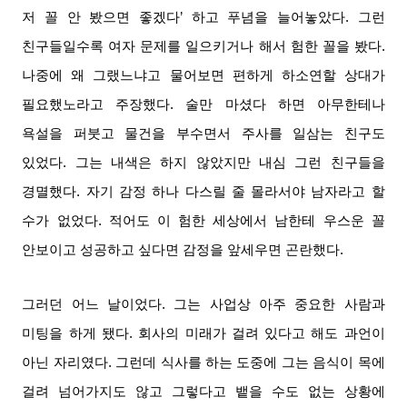
저 꼴 안 봤으면 좋겠다
’
하고 푸념을 늘어놓았다
.
그런
친구들일수록 여자 문제를 일으키거나 해서 험한 꼴을 봤다
.
나중에 왜 그랬느냐고 물어보면 편하게 하소연할 상대가
필요했노라고 주장했다
.
술만 마셨다 하면 아무한테나
욕설을 퍼붓고 물건을 부수면서 주사를 일삼는 친구도
있었다
.
그는 내색은 하지 않았지만 내심 그런 친구들을
경멸했다
.
자기 감정 하나 다스릴 줄 몰라서야 남자라고 할
수가 없었다
.
적어도 이 험한 세상에서 남한테 우스운 꼴
안보이고 성공하고 싶다면 감정을 앞세우면 곤란했다
.
그러던 어느 날이었다
.
그는 사업상 아주 중요한 사람과
미팅을 하게 됐다
.
회사의 미래가 걸려 있다고 해도 과언이
아닌 자리였다
.
그런데 식사를 하는 도중에 그는 음식이 목에
걸려 넘어가지도 않고 그렇다고 뱉을 수도 없는 상황에