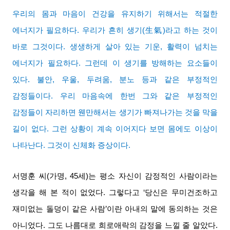
우리의 몸과 마음이 건강을 유지하기 위해서는 적절한
에너지가 필요하다
.
우리가 흔히 생기
(
生氣
)
라고 하는 것이
바로 그것이다
.
생생하게 살아 있는 기운
,
활력이 넘치는
에너지가 필요하다
.
그런데 이 생기를 방해하는 요소들이
있다
.
불안
,
우울
,
두려움
,
분노 등과 같은 부정적인
감정들이다
.
우리 마음속에 한번 그와 같은 부정적인
감정들이 자리하면 웬만해서는 생기가 빠져나가는 것을 막을
길이 없다
.
그런 상황이 계속 이어지다 보면 몸에도 이상이
나타난다
.
그것이 신체화 증상이다
.
서명훈 씨
(
가명
, 45
세
)
는 평소 자신이 감정적인 사람이라는
생각을 해 본 적이 없었다
.
그렇다고
‘
당신은 무미건조하고
재미없는 돌덩이 같은 사람
’
이란 아내의 말에 동의하는 것은
아니었다
.
그도 나름대로 희로애락의 감정을 느낄 줄 알았다
.