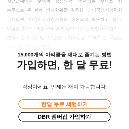
성균관대에서 주역과 정신의학
,
리더십을 주제로 한
논문으로 두 번째 박사학위를 취득했다
.
미국정신의학회
국제회원
,
미국의사경영자학회 회원으로 활동하고 있다
.
마음을 읽다
> <
미운 오리새끼
,
날다
> <
나는 까칠하게 살기로
했다
>
등 자기계발
,
대인관계
,
리더십을 주제로 한 책들을
10
여 권 넘게 저술했다
.
15,000개의 아티클을 제대로 즐기는 방법
가입하면, 한 달 무료!
걱정마세요. 언제든 해지 가능합니다.
한달 무료 체험하기
DBR 멤버십 가입하기