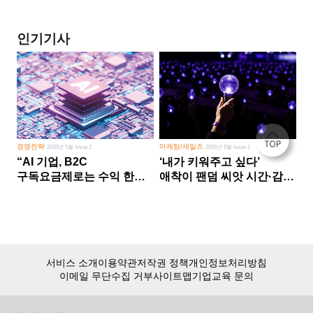
인기기사
경영전략
마케팅/세일즈
2026년 5월 Issue 2
2026년 8월 Issue 1
“AI 기업, B2C
‘내가 키워주고 싶다’
구독요금제로는 수익 한계
애착이 팬덤 씨앗 시간·감정
다른 사업 없이 AI 성장에만
쏟다 보면 ‘정체성
의존 땐 위기”
공동체’로
서비스 소개
이용약관
저작권 정책
개인정보처리방침
이메일 무단수집 거부
사이트맵
기업교육 문의