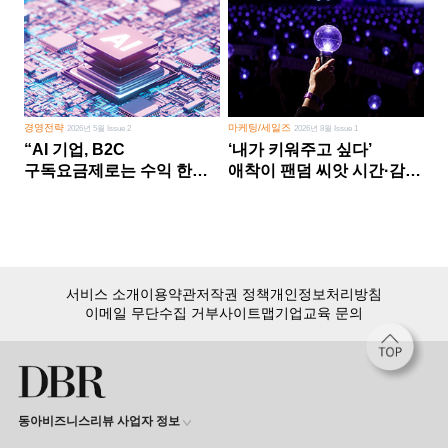
경영전략
마케팅/세일즈
2026년 5월 Issue 2
2026년 8월 Issue 1
“AI 기업, B2C
‘내가 키워주고 싶다’
구독요금제로는 수익 한계
애착이 팬덤 씨앗 시간·감정
다른 사업 없이 AI 성장에만
쏟다 보면 ‘정체성
의존 땐 위기”
공동체’로
서비스 소개
이용약관
저작권 정책
개인정보처리방침
이메일 무단수집 거부
사이트맵
기업교육 문의
동아비즈니스리뷰 사업자 정보