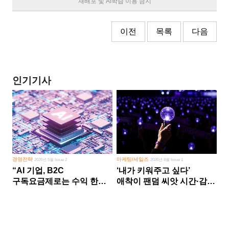
재배포 및 AI학습 이용 금지
이전
목록
다음
인기기사
경영전략
마케팅/세일즈
2026년 5월 Issue 2
2026년 8월 Issue 1
“AI 기업, B2C
‘내가 키워주고 싶다’
구독요금제로는 수익 한계
애착이 팬덤 씨앗 시간·감정
다른 사업 없이 AI 성장에만
쏟다 보면 ‘정체성
의존 땐 위기”
공동체’로