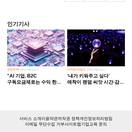
인기기사
경영전략
마케팅/세일즈
2026년 5월 Issue 2
2026년 8월 Issue 1
“AI 기업, B2C
‘내가 키워주고 싶다’
구독요금제로는 수익 한계
애착이 팬덤 씨앗 시간·감정
다른 사업 없이 AI 성장에만
쏟다 보면 ‘정체성
의존 땐 위기”
공동체’로
서비스 소개
이용약관
저작권 정책
개인정보처리방침
이메일 무단수집 거부
사이트맵
기업교육 문의