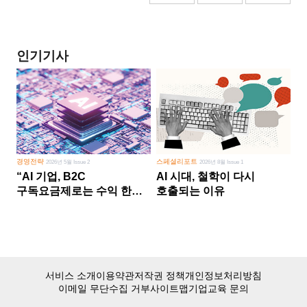
인기기사
경영전략
스페셜리포트
2026년 5월 Issue 2
2026년 8월 Issue 1
“AI 기업, B2C
AI 시대, 철학이 다시
구독요금제로는 수익 한계
호출되는 이유
다른 사업 없이 AI 성장에만
의존 땐 위기”
서비스 소개
이용약관
저작권 정책
개인정보처리방침
이메일 무단수집 거부
사이트맵
기업교육 문의