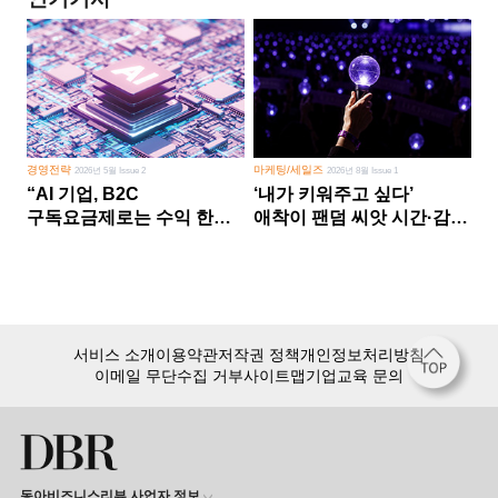
경영전략
마케팅/세일즈
2026년 5월 Issue 2
2026년 8월 Issue 1
“AI 기업, B2C
‘내가 키워주고 싶다’
구독요금제로는 수익 한계
애착이 팬덤 씨앗 시간·감정
다른 사업 없이 AI 성장에만
쏟다 보면 ‘정체성
의존 땐 위기”
공동체’로
서비스 소개
이용약관
저작권 정책
개인정보처리방침
이메일 무단수집 거부
사이트맵
기업교육 문의
동아비즈니스리뷰 사업자 정보