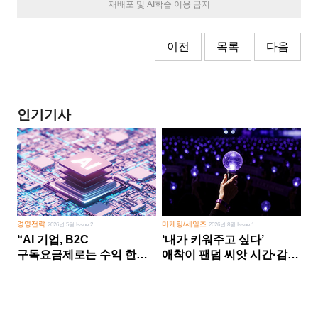
재배포 및 AI학습 이용 금지
이전
목록
다음
인기기사
경영전략
마케팅/세일즈
2026년 5월 Issue 2
2026년 8월 Issue 1
“AI 기업, B2C
‘내가 키워주고 싶다’
구독요금제로는 수익 한계
애착이 팬덤 씨앗 시간·감정
다른 사업 없이 AI 성장에만
쏟다 보면 ‘정체성
의존 땐 위기”
공동체’로