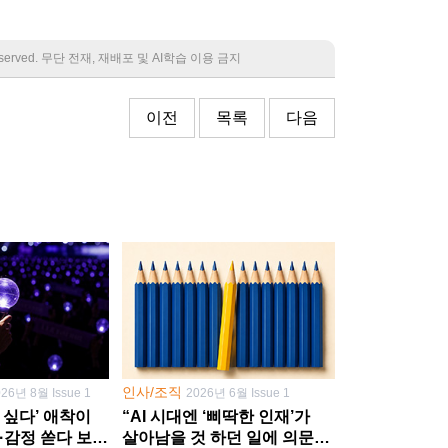
 reserved. 무단 전재, 재배포 및 AI학습 이용 금지
이전
목록
다음
인사/조직
026년 8월 Issue 1
2026년 6월 Issue 1
 싶다’ 애착이
“AI 시대엔 ‘삐딱한 인재’가
·감정 쏟다 보면
살아남을 것 하던 일에 의문