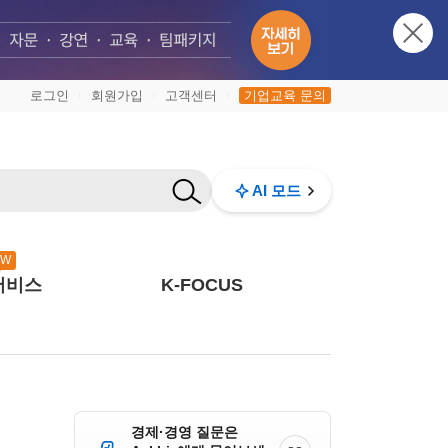
로그인
회원가입
고객센터
기업교육 문의
|
|
|
AI 모드
EW
서비스
K-FOCUS
경제·경영 질문은