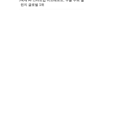
5
국내 AI 스타트업 비드래프트, 구글 주최 챌
린지 글로벌 1위