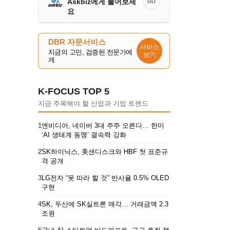
Askbiz에게 물어보세
GO
요
DBR 자문서비스
서비스
지금의 고민, 검증된 전문가에
보기
게
K-FOCUS TOP 5
지금 주목해야 할 산업과 기업 트렌드
1
엔비디아, 네이버 3대 주주 오른다… 한미
‘AI 생태계 동맹’ 결속력 강화
2
SK하이닉스, 美샌디스크와 HBF 첫 표준규
격 공개
3
LG전자 “못 따라 할 것” 반사율 0.5% OLED
구현
4
SK, 두산에 SK실트론 매각… 거래금액 2.3
조원