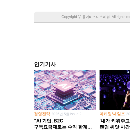
Copyright Ⓒ 동아비즈니스리뷰. All rights
인기기사
경영전략
마케팅/세일즈
2026년 5월 Issue 2
2
“AI 기업, B2C
‘내가 키워주고
구독요금제로는 수익 한계
팬덤 씨앗 시간