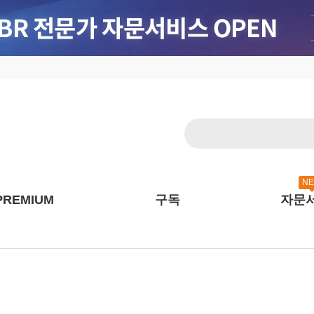
N
PREMIUM
구독
자문