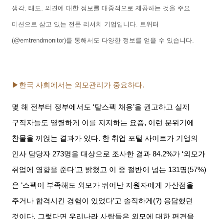
생각
,
태도
,
의견에 대한 정보를 대중적으로 제공하는 것을 주요
미션으로 삼고 있는 전문 리서치 기업입니다
.
트위터
(@emtrendmonitor)
를 통해서도 다양한 정보를 얻을 수 있습니다
.
▶한국 사회에서는 외모관리가 중요하다
.
몇 해 전부터 정부에서도
‘
탈스펙 채용
’
을 권고하고 실제
구직자들도 열렬하게 이를 지지하는 요즘
,
이런 분위기에
찬물을 끼얹는 결과가 있다
.
한 취업 포털 사이트가 기업의
인사 담당자
273
명을 대상으로 조사한 결과
84.2%
가
‘
외모가
취업에 영향을 준다
’
고 밝혔고 이 중 절반이 넘는
131
명
(57%)
은
‘
스펙이 부족해도 외모가 뛰어난 지원자에게 가산점을
주거나 합격시킨 경험이 있었다
’
고 솔직하게
(?)
응답했던
것이다
.
그렇다면 우리나라 사람들은 외모에 대한 편견을