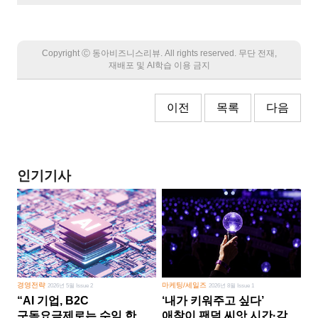
Copyright Ⓒ 동아비즈니스리뷰. All rights reserved. 무단 전재,
재배포 및 AI학습 이용 금지
이전
목록
다음
인기기사
경영전략
마케팅/세일즈
2026년 5월 Issue 2
2026년 8월 Issue 1
“AI 기업, B2C
‘내가 키워주고 싶다’
구독요금제로는 수익 한계
애착이 팬덤 씨앗 시간·감정