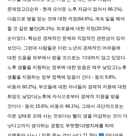
문제였고
(1
순위
-
현재 모아둔 노후 자금이 없어서
66.1%),
다음으로 병을 얻는 것에 대한 걱정
(64.6%),
계속 일을 해야
할 것 같은 불안
(26.1%),
외로움에 대한 걱정
(20.5%)
순이었다
.
핵심은 경제적인 문제와 직접적인 관련성이 있어
보인다
.
그런데 사람들은 이런 노년의 경제적인 어려움에
대한 도움을 외부에서 받을 것으로는 기대하지 않고 있었다
.
노후 생활을 지원하는 정부에 대한 믿음은 매우 낮았고
(
노후
생활을 지원하는 정부 정책에 믿음이 간다
-
동의
9.8%,
비동의
60.2%),
부모들에 대한 자녀들의 경제적 지원에 대한
희망도 낮았다
(
노후에 자식으로부터 경제적 지원을 받을
것이다
-
동의
15.6%,
비동의
48.1%).
그래서 극단적으로는
아픈 상태로 오래 사는 것보다는 빨리 생을 마감하는 것이 더
낫다고까지 생각하는 경향도 뚜렷했다
(
병치레를 하며
오랫동안 사느니 일찍 죽는 것이 낫다
71.3%).
안타까운
3