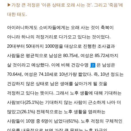
▶가장 큰 걱정은
‘
아픈 상태로 오래 사는 것
’.
그리고
‘
죽음
’
에
대한 태도
.
아이러니하게도 소비자들에게는 오래 사는 것이 축복이
아니라 하나의 걱정거리로 다가오고 있다는 것이었다
.
20
대부터
50
대까지
1000
명을 대상으로 진행한 조사결과
사람들은 평균적으로 남성은
80.75
세
,
여성은
85.72
세까지
살 것이라고 예상했다
.
이에 비해 건강수명
은 남성은
2
70.64
세
,
여성은
74.10
세로
10
년가량 짧았다
.
즉
, 10
년 정도는
건강하지 않은 상태로 남은 생애를 살아가게 될 것을
걱정하고 있다는 뜻이다
.
그래서 노후 생활에 대해 기대하는
사람보다
(25.1%)
는 기대하지 않는 사람이 근소하게 나마 더
많았고
(26.1%)
전체적으로는 노후 생활을 염려하는
사람들이
10
명 중
6
명이 넘었다
(61%).
노후 걱정의 구체적인
이유를 내용적으로 보면 가장 큰 문제는 노후 자금의