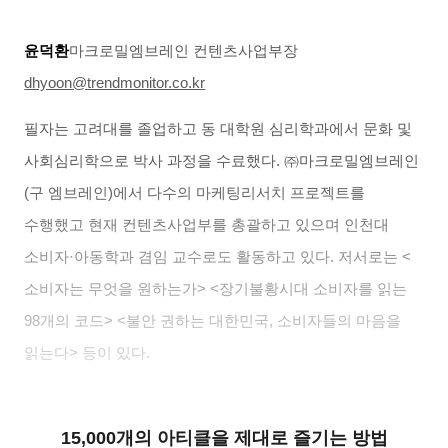
윤덕환
마크로밀엠브레인 컨텐츠사업부장
dhyoon@trendmonitor.co.kr
필자는 고려대를 졸업하고 동 대학원 심리학과에서 문화 및
사회심리학으로 박사 과정을 수료했다
.
㈜마크로밀엠브레인
(
구 엠브레인
)
에서 다수의 마케팅리서치 프로젝트를
수행했고 현재 컨텐츠사업부를 총괄하고 있으며 인천대
소비자
·
아동학과 겸임 교수로도 활동하고 있다
.
저서로는
<
소비자는 무엇을 원하는가
> <
장기불황시대 소비자를 읽는
98
개의 코드
> <
불안 권하는 대한민국
,
소비자들의 마음을
읽는다
>
등이 있다
.
15,000개의 아티클을 제대로 즐기는 방법