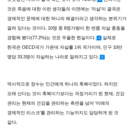
것은 죽음에 대한 이런 생각들의 이면에는
‘
자살
’
이 결국은
경제적인 문제에 대한 하나의 해결이라고 생각하는 분위기가
깔려 있다는 것이다
. 10
명 중
8
명가량이 한 번쯤 자살 충동을
경험해 봤다
(77.2%)
는 것은 우울한 현실이다
.
실제로
4
한국은
OECD
국가 가운데 자살률
1
위 국가이며
,
인구
10
만
명당
33.3
명이 자살하는 나라로 알려지고 있다
.
5
역사적으로 장수는 인간에게 하나의 축복이었다
.
하지만
오래 산다는 것이 축복이기보다는 걱정거리가 된 현재
,
건강
관리는 현재의 건강을 관리하는 측면을 넘어
‘
미래의
경제적인 리스크
’
를 관리하는 기능까지도 담당하게 된 것
같다
.