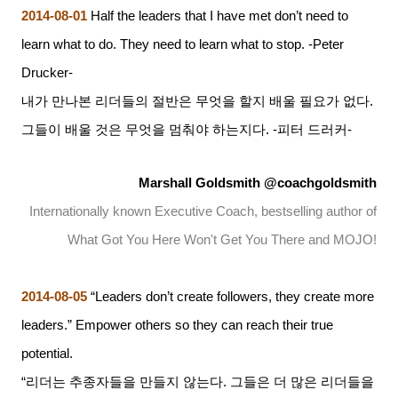
2014-08-01
Half the leaders that I have met don’t need to
learn what to do. They need to learn what to stop. -Peter
Drucker-
내가 만나본 리더들의 절반은 무엇을 할지 배울 필요가 없다
.
그들이 배울 것은 무엇을 멈춰야 하는지다
. -
피터 드러커
-
Marshall Goldsmith @coachgoldsmith
Internationally known Executive Coach, bestselling author of
What Got You Here Won't Get You There and MOJO!
2014-08-05
“Leaders don’t create followers, they create more
leaders.” Empower others so they can reach their true
potential.
“리더는 추종자들을 만들지 않는다
.
그들은 더 많은 리더들을