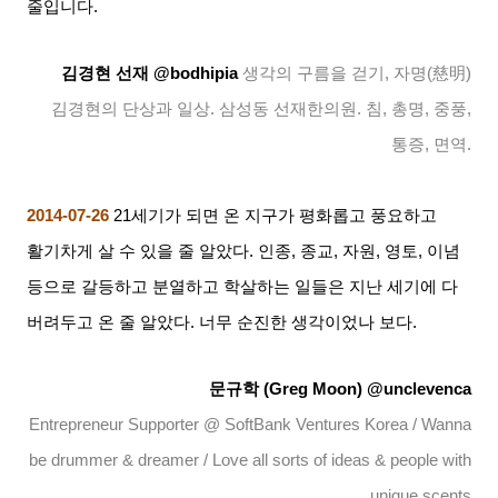
줄입니다
.
김경현 선재
@bodhipia
생각의 구름을 걷기
,
자명
(
慈明
)
김경현의 단상과 일상
.
삼성동 선재한의원
.
침
,
총명
,
중풍
,
통증
,
면역
.
2014-07-26
21
세기가 되면 온 지구가 평화롭고 풍요하고
활기차게 살 수 있을 줄 알았다
.
인종
,
종교
,
자원
,
영토
,
이념
등으로 갈등하고 분열하고 학살하는 일들은 지난 세기에 다
버려두고 온 줄 알았다
.
너무 순진한 생각이었나 보다
.
문규학
(Greg Moon) @unclevenca
Entrepreneur Supporter @ SoftBank Ventures Korea / Wanna
be drummer & dreamer / Love all sorts of ideas & people with
unique scents