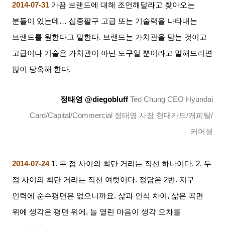
2014-07-31
가끔 브랜드에 대해 조언해달라고 찾아오는
분들이 있는데
…
십중팔구 고급 또는 기술력을 나타내는
브랜드를 원한다고 말한다
.
브랜드는 가치관을 담는 것이고
고급이나 기술은 가치관이 아닌 도구일 뿐이라고 말해드리면
많이 당혹해 한다
.
정태영
@diegobluff
Ted Chung CEO Hyundai
Card/Capital/Commercial
정태영 사장 현대카드
/
캐피탈
/
커머셜
2014-07-24
1.
두 점 사이의 최단 거리는 직선 하나이다
. 2.
두
점 사이의 최단 거리는 직선 여럿이다
.
정답은
2
번
.
지구
인력에 순수평면은 없으니까요
.
삶과 인식 차이
,
삶은 곡면
위에 생각은 평면 위에
,
늘 열린 마음이 생각 오차를