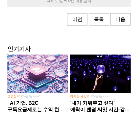
재배포 및 AI학습 이용 금지
이전
목록
다음
인기기사
경영전략
마케팅/세일즈
2026년 5월 Issue 2
2026년 8월 Issue 1
“AI 기업, B2C
‘내가 키워주고 싶다’
구독요금제로는 수익 한계
애착이 팬덤 씨앗 시간·감정
다른 사업 없이 AI 성장에만
쏟다 보면 ‘정체성
의존 땐 위기”
공동체’로