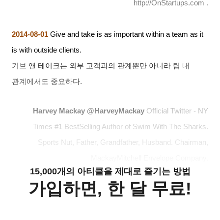
http://OnStartups.com .
2014-08-01
Give and take is as important within a team as it
is with outside clients.
기브 앤 테이크는 외부 고객과의 관계뿐만 아니라 팀 내
관계에서도 중요하다
.
Harvey Mackay @HarveyMackay
Official Twitter - NY
Times #1 BestSelling Author of Swim With The Sharks.
Sports Nut, Father, Grandfather, Husband. Chairman,
MackayMitchell Envelope Company.
15,000개의 아티클을 제대로 즐기는 방법
가입하면, 한 달 무료!