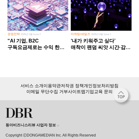
경영전략
마케팅/세일즈
2026년 5월 Issue 2
2026년 8월 Issue 1
“AI 기업, B2C
‘내가 키워주고 싶다’
구독요금제로는 수익 한계
애착이 팬덤 씨앗 시간·감정
다른 사업 없이 AI 성장에만
쏟다 보면 ‘정체성
의존 땐 위기”
공동체’로
서비스 소개
이용약관
저작권 정책
개인정보처리방침
이메일 무단수집 거부
사이트맵
기업교육 문의
동아비즈니스리뷰 사업자 정보
Copyright ⒸDONGAMEDIAN Inc. All Rights Reserved