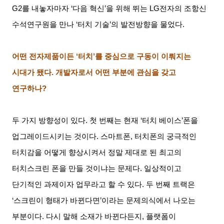
G2
를 내놓자마자
‘
다음 혁신
’
을 위해 뛰는
LG
전자의 조항신
수석연구원을 만나
‘
터치 기술
’
의 발전방향을 물었다
.
어떤 전자제품이든
‘
터치
’
를 중심으로 구동이 이뤄지는
시대가 됐다
.
개발자로서 어떤 부분에 관심을 갖고
연구하나
?
두 가지 방향성이 있다
.
첫 번째는 현재
‘
터치 베이스
’
폰을
업그레이드시키는 것이다
.
스마트폰
,
터치폰의 궁극적인
터치감을 어떻게 향상시켜서 정말 제대로 된 최고의
터치스크린 폰을 만들 것이냐는 문제다
.
일상적이고
단기적인 과제이자 업무라고 할 수 있다
.
두 번째 트랙은
‘
스크린이 형태가 바뀐다면
’
이라는 문제의식에서 나오는
부분이다
.
다시 말해 소재가 바뀐다든지
,
플랫폼이