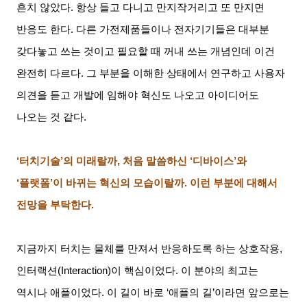
흔치 않았다
.
항상 들고 다니고 만지작거리고 또 만지면
반응도 한다
.
다른 가전제품들이나 전자기기들은 대부분
갖다놓고 쓰는 것이고 필요할 때 꺼내 쓰는 개념인데 이건
완전히 다르다
.
그 부분을 이해한 상태에서 연구하고 사용자
의견을 듣고 개발에 임해야 혁신도 나오고 아이디어도
나오는 것 같다
.
‘터치기술’의 미래랄까
,
처음 말씀하신
‘
디바이스
’
와
‘
플랫폼
’
이 바뀌는 혁신의 모습이랄까
.
이런 부분에 대해서
전망을 부탁한다
.
지금까지 터치는 물체를 만져서 반응하도록 하는 상호작용
,
인터랙션
(Interaction)
이 핵심이었다
.
이 분야의 최고는
역시나 애플이었다
.
이 길이 바로
‘
애플의 길
’
이라면 앞으로는