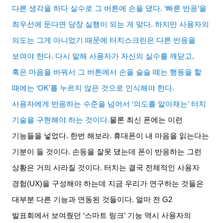
다른 생각을 하다 실수로 그 버튼에 손을 댔다
. ‘
빠른 반응
’
을
최우선에 둔다면 당장 실행이 되는 게 맞다
.
하지만 사용자의
의도는 그게 아니었기 때문에 터치스크린은 다른 반응을
보여야 한다
.
다시 말해 사용자가 자신의 실수를 깨닫고
,
혹은 마음을 바꿔서 그 버튼에서 손을 슬슬 떼는 행동을 할
때에는
‘OK’
를 누르지 않은 것으로 인식해야 한다
.
사용자에게 반응하는 수준을 넘어서
‘
의도를 알아채는
’
터치
기술을 구현해야 하는 것이다
.
물론 최신 폰에는 이런
기능들을 넣었다
.
한번 해보라
.
휴대폰이 내 마음을 읽는다는
기분이 들 것이다
.
손등을 잘못 댔는데 폰이 반응하는 그런
상황은 거의 사라질 것이다
.
터치는 결국 전체적인 사용자
경험
(UX)
을 구성해야 하는데 지금 우리가 연구하는 것들은
대부분 다른 기능과 연동된 것들이다
.
얼마 전
G2
발표회에서 보여줬던
‘
스마트 링크
’
기능 역시 사용자의