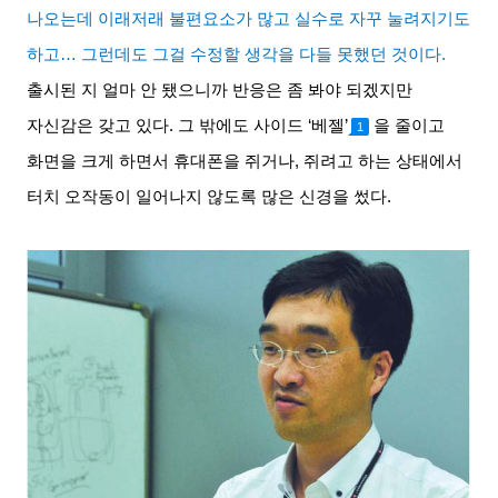
나오는데 이래저래 불편요소가 많고 실수로 자꾸 눌려지기도
하고
…
그런데도 그걸 수정할 생각을 다들 못했던 것이다
.
출시된 지 얼마 안 됐으니까 반응은 좀 봐야 되겠지만
자신감은 갖고 있다
.
그 밖에도 사이드
‘
베젤
’
을 줄이고
1
화면을 크게 하면서 휴대폰을 쥐거나
,
쥐려고 하는 상태에서
터치 오작동이 일어나지 않도록 많은 신경을 썼다
.