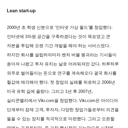
Lean start-up
2000
년 초 학생 신분으로
‘
인터넷 가상 월드
’
를 창업했다
.
인터넷에
3
차원 공간을 구축하겠다는 것이 목표였고 큰
자본을 투입해 오랜 기간 개발을 해야 하는 서비스였다
.
하지만 회사를 설립하자마자 벤처 버블 붕괴라는 기사들이
쏟아져 나왔고 투자 유치는 날로 어려워져만 갔다
.
하루하루
외주로 벌어들이는 돈으로 연구를 계속해오다 결국 회사를
헐값에 매각해야 했다
.
첫 창업의 실패를 뒤로하고
2006
년
미국 유학 길에 올랐다
.
그리고
1
년 후
2007
년
,
실리콘밸리에서
Viki.com
을 창업했다
. Viki.com
은 아이디어
단계부터 잠재 고객
,
투자자
,
다양한 창업가들로부터 의견을
들을 수 있는 장치를 적극적으로 마련했다
.
그리고 오픈할
때에는 프로토타입
,
즉 가장 핵심적인 기능만으로 시장에