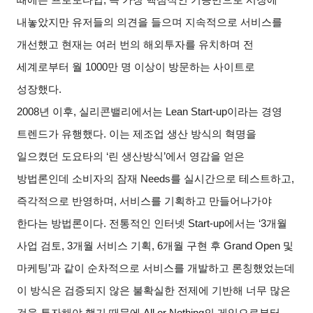
내놓았지만 유저들의 의견을 들으며 지속적으로 서비스를
개선했고 현재는 여러 번의 해외투자를 유치하며 전
세계로부터 월
1000
만 명 이상이 방문하는 사이트로
성장했다
.
2008
년 이후
,
실리콘밸리에서는
Lean Start-up
이라는 경영
트렌드가 유행했다
.
이는 제조업 생산 방식의 혁명을
일으켰던 도요타의
‘
린 생산방식
’
에서 영감을 얻은
방법론인데 소비자의 잠재
Needs
를 실시간으로 테스트하고
,
즉각적으로 반영하며
,
서비스를 기획하고 만들어나가야
한다는 방법론이다
.
전통적인 인터넷
Start-up
에서는
‘3
개월
사업 검토
, 3
개월 서비스 기획
, 6
개월 구현 후
Grand Open
및
마케팅
’
과 같이 순차적으로 서비스를 개발하고 론칭했었는데
이 방식은 검증되지 않은 불확실한 전제에 기반해 너무 많은
것을 투자해야 했기 때문에
All or Nothing
의 게임으로부터