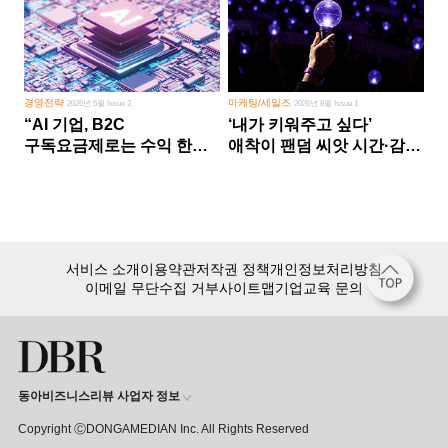
경영전략
마케팅/세일즈
2026년 5월 Issue 2
2026년 8월 Issue 1
“AI 기업, B2C
‘내가 키워주고 싶다’
구독요금제로는 수익 한계
애착이 팬덤 씨앗 시간·감정
다른 사업 없이 AI 성장에만
쏟다 보면 ‘정체성
의존 땐 위기”
공동체’로
서비스 소개
이용약관
저작권 정책
개인정보처리방침
이메일 무단수집 거부
사이트맵
기업교육 문의
동아비즈니스리뷰 사업자 정보
Copyright ⒸDONGAMEDIAN Inc. All Rights Reserved