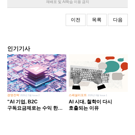
재배포 및 AI학습 이용 금지
이전
목록
다음
인기기사
경영전략
스페셜리포트
2026년 5월 Issue 2
2026년 8월 Issue 1
“AI 기업, B2C
AI 시대, 철학이 다시
구독요금제로는 수익 한계
호출되는 이유
다른 사업 없이 AI 성장에만
의존 땐 위기”