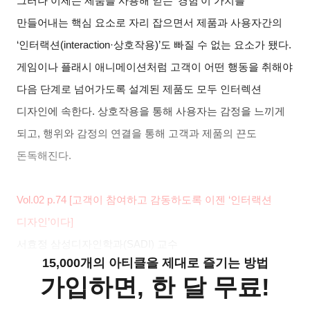
그러나 이제는 제품을 사용해 얻는
‘
경험
’
이 가치를
만들어내는 핵심 요소로 자리 잡으면서 제품과 사용자간의
‘
인터랙션
(interaction·
상호작용
)’
도 빠질 수 없는 요소가 됐다
.
게임이나 플래시 애니메이션처럼 고객이 어떤 행동을 취해야
다음 단계로 넘어가도록 설계된 제품도 모두 인터렉션
디자인에 속한다
.
상호작용을 통해 사용자는 감정을 느끼게
되고
,
행위와 감정의 연결을 통해 고객과 제품의 끈도
돈독해진다
.
Vol.02 p.74 [
고객이 참여하고 감동하도록 이젠
‘
인터랙션
디자인
’
이다
]
서효정 삼성디자인학과
(SADI)
교수
15,000개의 아티클을 제대로 즐기는 방법
가입하면, 한 달 무료!