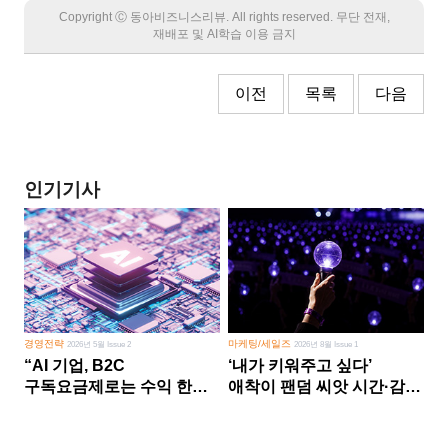
Copyright Ⓒ 동아비즈니스리뷰. All rights reserved. 무단 전재,
재배포 및 AI학습 이용 금지
이전
목록
다음
인기기사
경영전략
마케팅/세일즈
2026년 5월 Issue 2
2026년 8월 Issue 1
“AI 기업, B2C
‘내가 키워주고 싶다’
구독요금제로는 수익 한계
애착이 팬덤 씨앗 시간·감정
다른 사업 없이 AI 성장에만
쏟다 보면 ‘정체성
의존 땐 위기”
공동체’로