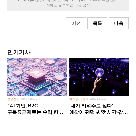
재배포 및 AI학습 이용 금지
이전
목록
다음
인기기사
경영전략
마케팅/세일즈
2026년 5월 Issue 2
2026년 8월 Issue 1
“AI 기업, B2C
‘내가 키워주고 싶다’
구독요금제로는 수익 한계
애착이 팬덤 씨앗 시간·감정
다른 사업 없이 AI 성장에만
쏟다 보면 ‘정체성
의존 땐 위기”
공동체’로