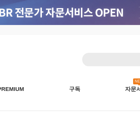
N
PREMIUM
구독
자문