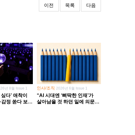
이전
목록
다음
인사/조직
026년 8월 Issue 1
2026년 6월 Issue 1
 싶다’ 애착이
“AI 시대엔 ‘삐딱한 인재’가
·감정 쏟다 보면
살아남을 것 하던 일에 의문
’로
던지고 새 문제 발굴해야”