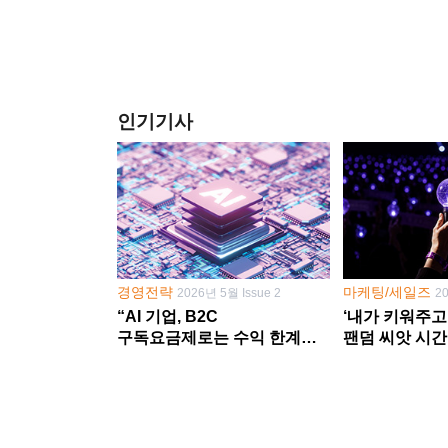
인기기사
경영전략
마케팅/세일즈
2026년 5월 Issue 2
2
“AI 기업, B2C
‘내가 키워주고
구독요금제로는 수익 한계
팬덤 씨앗 시간
다른 사업 없이 AI 성장에만
‘정체성 공동체
의존 땐 위기”