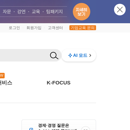
로그인
회원가입
고객센터
기업교육 문의
|
|
|
AI 모드
EW
서비스
K-FOCUS
경제·경영 질문은