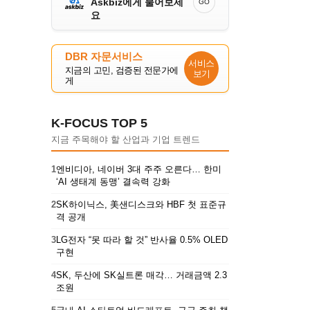
Askbiz에게 물어보세
GO
요
DBR 자문서비스
서비스
지금의 고민, 검증된 전문가에
보기
게
K-FOCUS TOP 5
지금 주목해야 할 산업과 기업 트렌드
1
엔비디아, 네이버 3대 주주 오른다… 한미
‘AI 생태계 동맹’ 결속력 강화
2
SK하이닉스, 美샌디스크와 HBF 첫 표준규
격 공개
3
LG전자 “못 따라 할 것” 반사율 0.5% OLED
구현
4
SK, 두산에 SK실트론 매각… 거래금액 2.3
조원