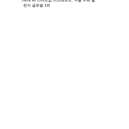
5
국내 AI 스타트업 비드래프트, 구글 주최 챌
린지 글로벌 1위