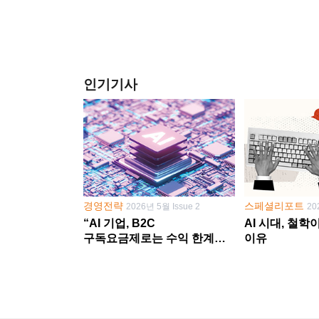
인기기사
경영전략
스페셜리포트
2026년 5월 Issue 2
20
“AI 기업, B2C
AI 시대, 철
구독요금제로는 수익 한계
이유
다른 사업 없이 AI 성장에만
의존 땐 위기”