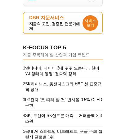
DBR 자문서비스
서비스
지금의 고민, 검증된 전문가에
보기
게
K-FOCUS TOP 5
지금 주목해야 할 산업과 기업 트렌드
1
엔비디아, 네이버 3대 주주 오른다… 한미
‘AI 생태계 동맹’ 결속력 강화
2
SK하이닉스, 美샌디스크와 HBF 첫 표준규
격 공개
3
LG전자 “못 따라 할 것” 반사율 0.5% OLED
구현
4
SK, 두산에 SK실트론 매각… 거래금액 2.3
조원
5
국내 AI 스타트업 비드래프트, 구글 주최 챌
린지 글로벌 1위