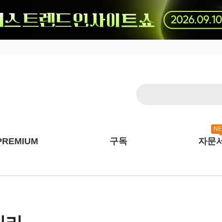
N
PREMIUM
구독
자문