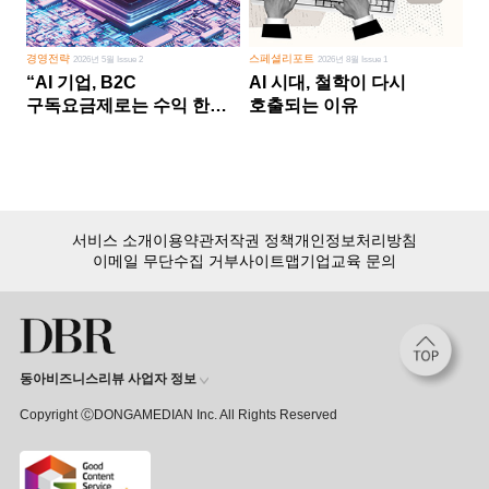
경영전략
스페셜리포트
2026년 5월 Issue 2
2026년 8월 Issue 1
“AI 기업, B2C
AI 시대, 철학이 다시
구독요금제로는 수익 한계
호출되는 이유
다른 사업 없이 AI 성장에만
의존 땐 위기”
서비스 소개
이용약관
저작권 정책
개인정보처리방침
이메일 무단수집 거부
사이트맵
기업교육 문의
동아비즈니스리뷰 사업자 정보
Copyright ⒸDONGAMEDIAN Inc. All Rights Reserved
회원 가입만 해도, DBR 월정액 서비스 첫 달 무료!
15,000여 건의 DBR 콘텐츠를
무제한으로 이용
하세요.