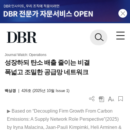
Journal Watch: Operations
성장하되 탄소 배출 줄이는 비결
폭넓고 조밀한 공급망 네트워크
백상경
|
426호 (2025년 10월 Issue 1)
▶ Based on “Decoupling Firm Growth From Carbon
Emissions: A Supply Network Role Perspective”(2025)
by Iryna Malacina, Jaan-Pauli Kimpimki, Heli Arminen &