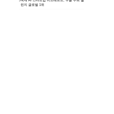
5
국내 AI 스타트업 비드래프트, 구글 주최 챌
린지 글로벌 1위