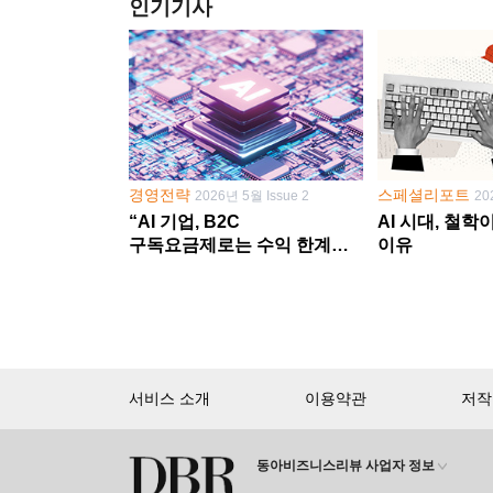
인기기사
경영전략
스페셜리포트
2026년 5월 Issue 2
20
“AI 기업, B2C
AI 시대, 철
구독요금제로는 수익 한계
이유
다른 사업 없이 AI 성장에만
의존 땐 위기”
서비스 소개
이용약관
저작
동아비즈니스리뷰 사업자 정보
회원 가입만 해도, DBR 월정액 