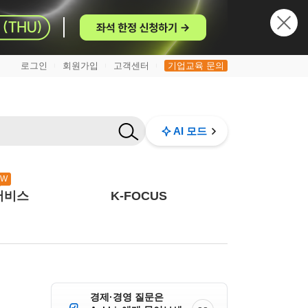
로그인
회원가입
고객센터
기업교육 문의
|
|
|
AI 모드
EW
서비스
K-FOCUS
경제·경영 질문은