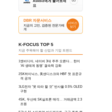
Askbiz에게 물어보세
GO
요
DBR 자문서비스
서비스
지금의 고민, 검증된 전문가에
보기
게
K-FOCUS TOP 5
지금 주목해야 할 산업과 기업 트렌드
1
엔비디아, 네이버 3대 주주 오른다… 한미
‘AI 생태계 동맹’ 결속력 강화
2
SK하이닉스, 美샌디스크와 HBF 첫 표준규
격 공개
3
LG전자 “못 따라 할 것” 반사율 0.5% OLED
구현
4
SK, 두산에 SK실트론 매각… 거래금액 2.3
조원