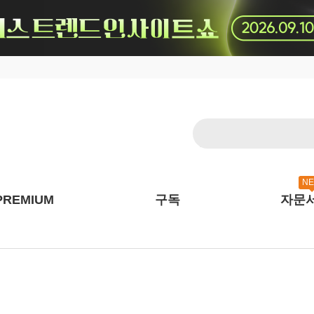
N
PREMIUM
구독
자문