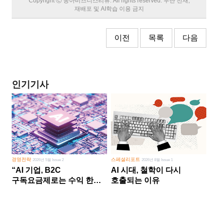
Copyright Ⓒ 동아비즈니스리뷰. All rights reserved. 무단 전재,
재배포 및 AI학습 이용 금지
이전
목록
다음
인기기사
경영전략
스페셜리포트
2026년 5월 Issue 2
2026년 8월 Issue 1
“AI 기업, B2C
AI 시대, 철학이 다시
구독요금제로는 수익 한계
호출되는 이유
다른 사업 없이 AI 성장에만
의존 땐 위기”