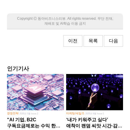
Copyright Ⓒ 동아비즈니스리뷰. All rights reserved. 무단 전재,
재배포 및 AI학습 이용 금지
이전
목록
다음
인기기사
경영전략
마케팅/세일즈
2026년 5월 Issue 2
2026년 8월 Issue 1
“AI 기업, B2C
‘내가 키워주고 싶다’
구독요금제로는 수익 한계
애착이 팬덤 씨앗 시간·감정