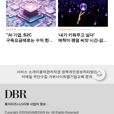
경영전략
마케팅/세일즈
2026년 5월 Issue 2
2026년 8월 Issue 1
“AI 기업, B2C
‘내가 키워주고 싶다’
구독요금제로는 수익 한계
애착이 팬덤 씨앗 시간·감정
다른 사업 없이 AI 성장에만
쏟다 보면 ‘정체성
의존 땐 위기”
공동체’로
서비스 소개
이용약관
저작권 정책
개인정보처리방침
이메일 무단수집 거부
사이트맵
기업교육 문의
동아비즈니스리뷰 사업자 정보
Copyright ⒸDONGAMEDIAN Inc. All Rights Reserved