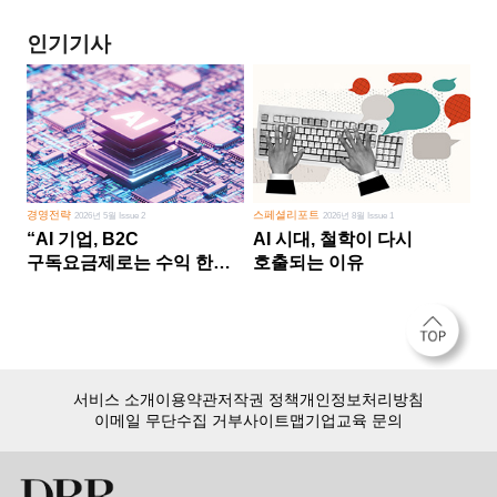
인기기사
경영전략
스페셜리포트
2026년 5월 Issue 2
2026년 8월 Issue 1
“AI 기업, B2C
AI 시대, 철학이 다시
구독요금제로는 수익 한계
호출되는 이유
다른 사업 없이 AI 성장에만
의존 땐 위기”
서비스 소개
이용약관
저작권 정책
개인정보처리방침
이메일 무단수집 거부
사이트맵
기업교육 문의