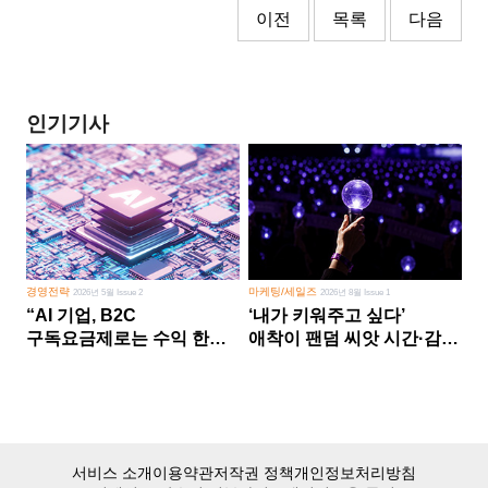
이전
목록
다음
인기기사
경영전략
마케팅/세일즈
2026년 5월 Issue 2
2026년 8월 Issue 1
“AI 기업, B2C
‘내가 키워주고 싶다’
구독요금제로는 수익 한계
애착이 팬덤 씨앗 시간·감정
다른 사업 없이 AI 성장에만
쏟다 보면 ‘정체성
의존 땐 위기”
공동체’로
서비스 소개
이용약관
저작권 정책
개인정보처리방침