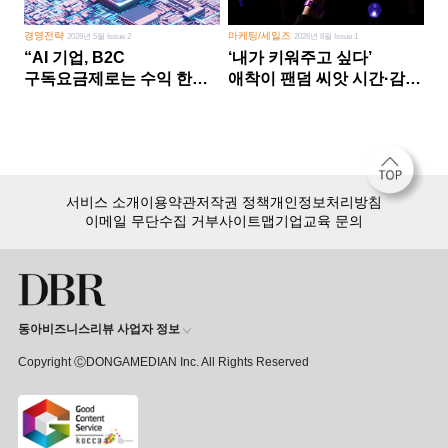
경영전략
마케팅/세일즈
2026년 5월 Issue 2
2026년 8월 Issue 1
“AI 기업, B2C
‘내가 키워주고 싶다’
구독요금제로는 수익 한계
애착이 팬덤 씨앗 시간·감정
다른 사업 없이 AI 성장에만
쏟다 보면 ‘정체성
의존 땐 위기”
공동체’로
서비스 소개
이용약관
저작권 정책
개인정보처리방침
이메일 무단수집 거부
사이트맵
기업교육 문의
동아비즈니스리뷰 사업자 정보
Copyright ⒸDONGAMEDIAN Inc. All Rights Reserved
회원 가입만 해도, DBR 월정액 서비스 첫 달 무료!
15,000여 건의 DBR 콘텐츠를
무제한으로 이용
하세요.