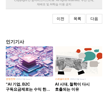
Copyright Ⓒ 동아비즈니스리뷰. All rights reserved. 무단 전재,
재배포 및 AI학습 이용 금지
이전
목록
다음
인기기사
경영전략
스페셜리포트
2026년 5월 Issue 2
2026년 8월 Issue 1
“AI 기업, B2C
AI 시대, 철학이 다시
구독요금제로는 수익 한계
호출되는 이유
다른 사업 없이 AI 성장에만
의존 땐 위기”