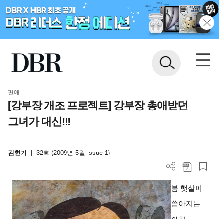
편애
[강부장 개조 프로젝트] 강부장 총애받던
그녀가 대신!!!
김현기
|
32호 (2009년 5월 Issue 1)
봄 햇살이
쏟아지는