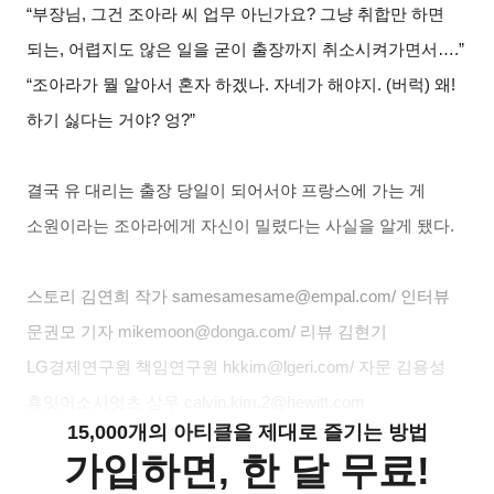
“
부장님, 그건 조아라 씨 업무 아닌가요? 그냥 취합만 하면
되는, 어렵지도 않은 일을 굳이 출장까지 취소시켜가면서….”
“
조아라
가 뭘 알아서 혼자 하겠나. 자네가 해야지. (버럭) 왜!
하기 싫다는 거야? 엉?”
결국 유 대리는 출장 당일이 되어서야 프랑스에 가는 게
소원이라는 조아라에게 자신이 밀렸다는 사실을 알게 됐다.
스토리 김연희 작가 samesamesame@empal.com/ 인터뷰
문권모 기자 mikemoon@donga.com/ 리뷰 김현기
LG경제연구원 책임연구원 hkkim@lgeri.com/ 자문 김용성
휴잇어소시엇츠 상무 calvin.kim.2@hewitt.com
15,000개의 아티클을 제대로 즐기는 방법
가입하면, 한 달 무료!