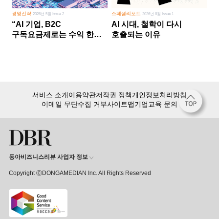
경영전략
스페셜리포트
2026년 5월 Issue 2
2026년 8월 Issue 1
“AI 기업, B2C
AI 시대, 철학이 다시
구독요금제로는 수익 한계
호출되는 이유
다른 사업 없이 AI 성장에만
의존 땐 위기”
서비스 소개
이용약관
저작권 정책
개인정보처리방침
이메일 무단수집 거부
사이트맵
기업교육 문의
동아비즈니스리뷰 사업자 정보
Copyright ⒸDONGAMEDIAN Inc. All Rights Reserved
회원 가입만 해도, DBR 월정액 서비스 첫 달 무료!
15,000여 건의 DBR 콘텐츠를
무제한으로 이용
하세요.
첫 달 무제한 이용