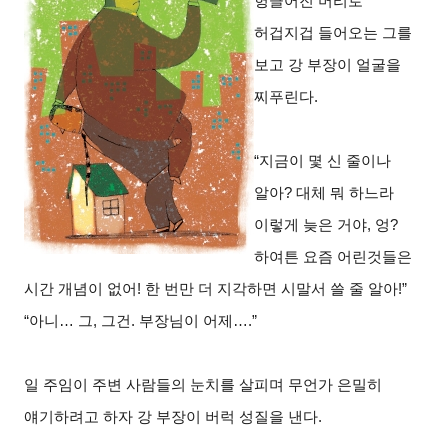
헝클어진 머리로
허겁지겁 들어오는 그를
보고 강 부장이 얼굴을
찌푸린다.
“
지금이 몇 신 줄이나
알아? 대체 뭐 하느라
이렇게 늦은 거야, 엉?
하여튼 요즘 어린것들은
시간 개념이 없어! 한 번만 더 지각하면 시말서 쓸 줄 알아!”
“
아니… 그, 그건. 부장님이 어제….”
일 주임이 주변 사람들의 눈치를 살피며 무언가 은밀히
얘기하려고 하자 강 부장이 버럭 성질을 낸다.