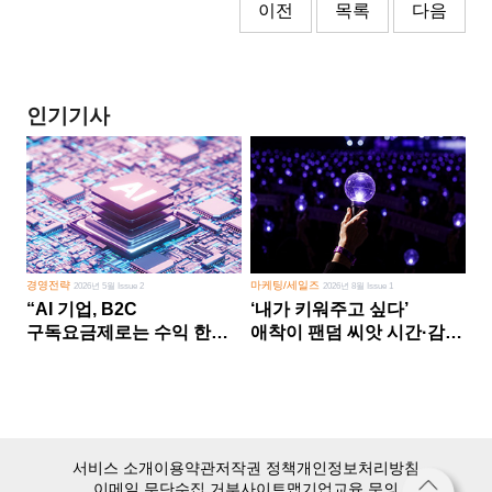
이전
목록
다음
인기기사
경영전략
마케팅/세일즈
2026년 5월 Issue 2
2026년 8월 Issue 1
“AI 기업, B2C
‘내가 키워주고 싶다’
구독요금제로는 수익 한계
애착이 팬덤 씨앗 시간·감정
다른 사업 없이 AI 성장에만
쏟다 보면 ‘정체성
의존 땐 위기”
공동체’로
서비스 소개
이용약관
저작권 정책
개인정보처리방침
이메일 무단수집 거부
사이트맵
기업교육 문의