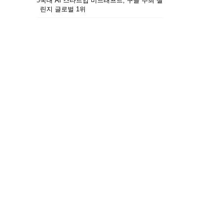
5
국내 AI 스타트업 비드래프트, 구글 주최 챌
린지 글로벌 1위