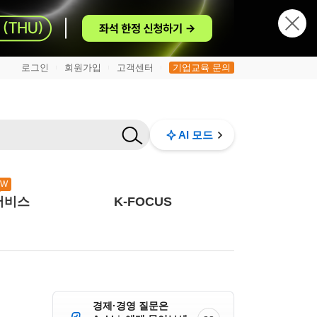
로그인
회원가입
고객센터
기업교육 문의
|
|
|
AI 모드
EW
서비스
K-FOCUS
경제·경영 질문은