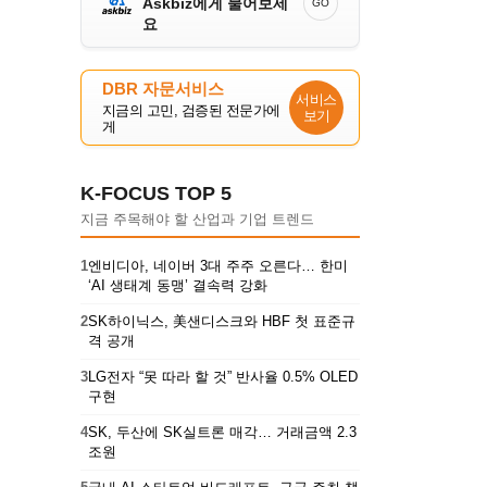
Askbiz에게 물어보세
GO
요
DBR 자문서비스
서비스
지금의 고민, 검증된 전문가에
보기
게
K-FOCUS TOP 5
지금 주목해야 할 산업과 기업 트렌드
1
엔비디아, 네이버 3대 주주 오른다… 한미
‘AI 생태계 동맹’ 결속력 강화
2
SK하이닉스, 美샌디스크와 HBF 첫 표준규
격 공개
3
LG전자 “못 따라 할 것” 반사율 0.5% OLED
구현
4
SK, 두산에 SK실트론 매각… 거래금액 2.3
조원