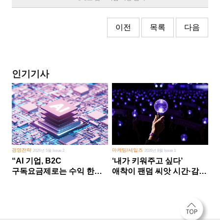
이전
목록
다음
인기기사
경영전략
마케팅/세일즈
2026년 5월 Issue 2
2026년 8월 Issue 1
“AI 기업, B2C
‘내가 키워주고 싶다’
구독요금제로는 수익 한계
애착이 팬덤 씨앗 시간·감정
다른 사업 없이 AI 성장에만
쏟다 보면 ‘정체성
의존 땐 위기”
공동체’로