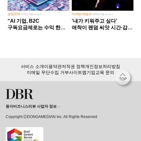
경영전략
마케팅/세일즈
2026년 5월 Issue 2
2026년 8월 Issue 1
“AI 기업, B2C
‘내가 키워주고 싶다’
구독요금제로는 수익 한계
애착이 팬덤 씨앗 시간·감정
다른 사업 없이 AI 성장에만
쏟다 보면 ‘정체성
의존 땐 위기”
공동체’로
서비스 소개
이용약관
저작권 정책
개인정보처리방침
이메일 무단수집 거부
사이트맵
기업교육 문의
동아비즈니스리뷰 사업자 정보
Copyright ⒸDONGAMEDIAN Inc. All Rights Reserved
회원 가입만 해도, DBR 월정액 서비스 첫 달 무료!
15,000여 건의 DBR 콘텐츠를
무제한으로 이용
하세요.