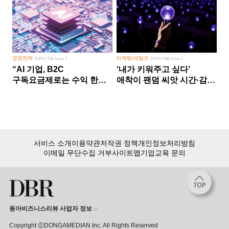
경영전략
마케팅/세일즈
2026년 5월 Issue 2
2026년 8월 Issue 1
“AI 기업, B2C
‘내가 키워주고 싶다’
구독요금제로는 수익 한계
애착이 팬덤 씨앗 시간·감정
다른 사업 없이 AI 성장에만
쏟다 보면 ‘정체성
의존 땐 위기”
공동체’로
서비스 소개
이용약관
저작권 정책
개인정보처리방침
이메일 무단수집 거부
사이트맵
기업교육 문의
동아비즈니스리뷰 사업자 정보
Copyright ⒸDONGAMEDIAN Inc. All Rights Reserved