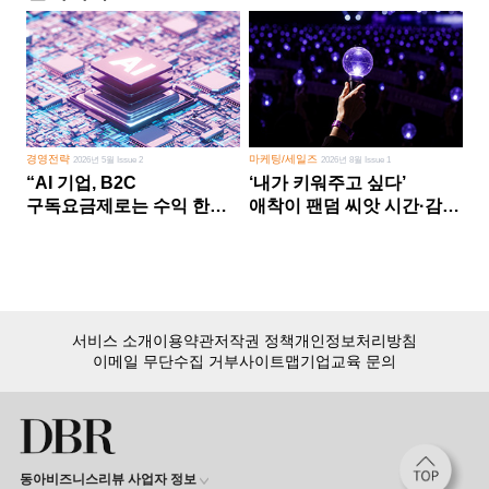
경영전략
마케팅/세일즈
2026년 5월 Issue 2
2026년 8월 Issue 1
“AI 기업, B2C
‘내가 키워주고 싶다’
구독요금제로는 수익 한계
애착이 팬덤 씨앗 시간·감정
다른 사업 없이 AI 성장에만
쏟다 보면 ‘정체성
의존 땐 위기”
공동체’로
서비스 소개
이용약관
저작권 정책
개인정보처리방침
이메일 무단수집 거부
사이트맵
기업교육 문의
동아비즈니스리뷰 사업자 정보