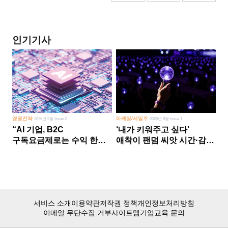
인기기사
경영전략
마케팅/세일즈
2026년 5월 Issue 2
2026년 8월 Issue 1
“AI 기업, B2C
‘내가 키워주고 싶다’
구독요금제로는 수익 한계
애착이 팬덤 씨앗 시간·감정
다른 사업 없이 AI 성장에만
쏟다 보면 ‘정체성
의존 땐 위기”
공동체’로
서비스 소개
이용약관
저작권 정책
개인정보처리방침
이메일 무단수집 거부
사이트맵
기업교육 문의