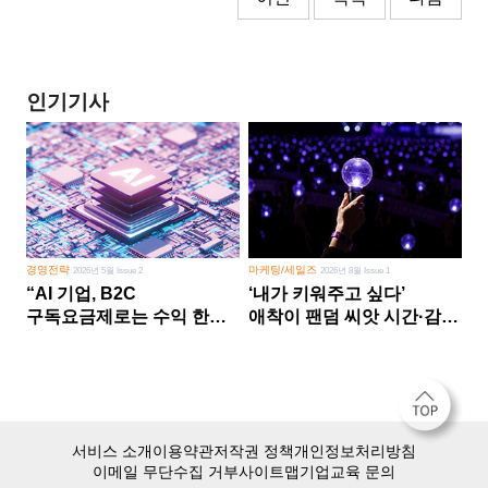
인기기사
경영전략
마케팅/세일즈
2026년 5월 Issue 2
2026년 8월 Issue 1
“AI 기업, B2C
‘내가 키워주고 싶다’
구독요금제로는 수익 한계
애착이 팬덤 씨앗 시간·감정
다른 사업 없이 AI 성장에만
쏟다 보면 ‘정체성
의존 땐 위기”
공동체’로
서비스 소개
이용약관
저작권 정책
개인정보처리방침
이메일 무단수집 거부
사이트맵
기업교육 문의