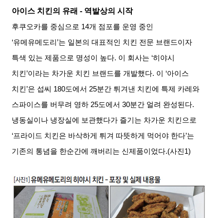
아이스 치킨의 유래
-
역발상의 시작
후쿠오카를 중심으로
14
개 점포를 운영 중인
‘
유메유메도리
’
는 일본의 대표적인 치킨 전문 브랜드이자
특색 있는 제품으로 명성이 높다
.
이 회사는
‘
히야시
치킨
’
이라는 차가운 치킨 브랜드를 개발했다
.
이
‘
아이스
치킨
’
은 섭씨
180
도에서
25
분간 튀겨낸 치킨에 특제 카레와
스파이스를 버무려 영하
25
도에서
30
분간 얼려 완성된다
.
냉동실이나 냉장실에 보관했다가 즐기는 차가운 치킨으로
‘
프라이드 치킨은 바삭하게 튀겨 따뜻하게 먹어야 한다
’
는
기존의 통념을 한순간에 깨버리는 신제품이었다
.(
사진
1)