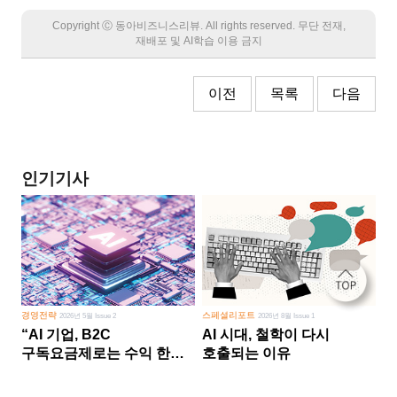
Copyright Ⓒ 동아비즈니스리뷰. All rights reserved. 무단 전재,
재배포 및 AI학습 이용 금지
이전
목록
다음
인기기사
경영전략
스페셜리포트
2026년 5월 Issue 2
2026년 8월 Issue 1
“AI 기업, B2C
AI 시대, 철학이 다시
구독요금제로는 수익 한계
호출되는 이유
다른 사업 없이 AI 성장에만
의존 땐 위기”