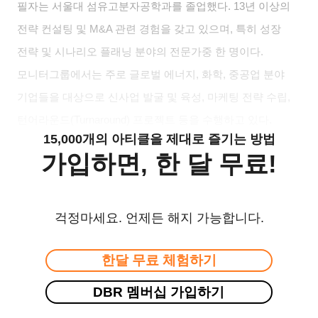
필자는 서울대 섬유고분자공학과를 졸업했다
. 13
년 이상의
전략 컨설팅 및
M&A
관련 경험을 갖고 있으며
,
특히 성장
전략 및 시나리오 플래닝 분야의 전문가중 한 명이다
.
모니터그룹에서는 주로 글로벌 에너지
,
화학
,
중공업 분야
기업들을 대상으로 신사업 발굴 및 육성
,
마케팅 전략 수립
,
턴어라운드
(Turnaround)
프로젝트 등을 수행하고 있다
.
15,000개의 아티클을 제대로 즐기는 방법
가입하면, 한 달 무료!
걱정마세요. 언제든 해지 가능합니다.
한달 무료 체험하기
DBR 멤버십 가입하기