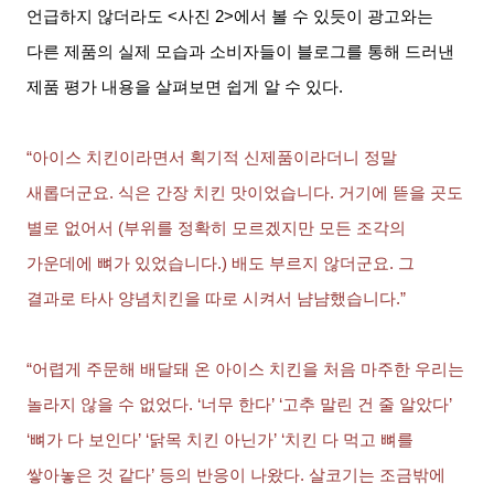
언급하지 않더라도
<
사진
2>
에서 볼 수 있듯이 광고와는
다른 제품의 실제 모습과 소비자들이 블로그를 통해 드러낸
제품 평가 내용을 살펴보면 쉽게 알 수 있다
.
“아이스 치킨이라면서 획기적 신제품이라더니 정말
새롭더군요
.
식은 간장 치킨 맛이었습니다
.
거기에 뜯을 곳도
별로 없어서
(
부위를 정확히 모르겠지만 모든 조각의
가운데에 뼈가 있었습니다
.)
배도 부르지 않더군요
.
그
결과로 타사 양념치킨을 따로 시켜서 냠냠했습니다
.”
“어렵게 주문해 배달돼 온 아이스 치킨을 처음 마주한 우리는
놀라지 않을 수 없었다
. ‘
너무 한다
’ ‘
고추 말린 건 줄 알았다
’
‘
뼈가 다 보인다
’ ‘
닭목 치킨 아닌가
’ ‘
치킨 다 먹고 뼈를
쌓아놓은 것 같다
’
등의 반응이 나왔다
.
살코기는 조금밖에