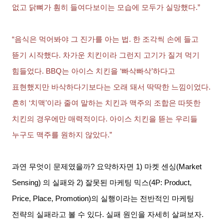
없고 닭뼈가 훤히 들여다보이는 모습에 모두가 실망했다
.”
“음식은 먹어봐야 그 진가를 아는 법
.
한 조각씩 손에 들고
뜯기 시작했다
.
차가운 치킨이라 그런지 고기가 질겨 먹기
힘들었다
. BBQ
는 아이스 치킨을
‘
빠삭빠삭
’
하다고
표현했지만 바삭하다기보다는 오래 돼서 딱딱한 느낌이었다
.
흔히
‘
치맥
’
이라 줄여 말하는 치킨과 맥주의 조합은 따뜻한
치킨의 경우에만 매력적이다
.
아이스 치킨을 뜯는 우리들
누구도 맥주를 원하지 않았다
.”
과연 무엇이 문제였을까
?
요약하자면
1)
마켓 센싱
(Market
Sensing)
의 실패와
2)
잘못된 마케팅 믹스
(4P: Product,
Price, Place, Promotion)
의 실행이라는 전반적인 마케팅
전략의 실패라고 볼 수 있다
.
실패 원인을 자세히 살펴보자
.