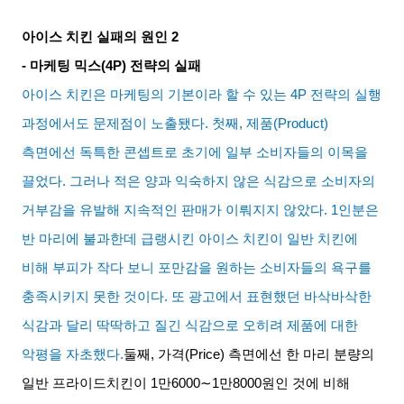
아이스 치킨 실패의 원인
2
-
마케팅 믹스
(4P)
전략의 실패
아이스 치킨은 마케팅의 기본이라 할 수 있는
4P
전략의 실행
과정에서도 문제점이 노출됐다
.
첫째
,
제품
(Product)
측면에선 독특한 콘셉트로 초기에 일부 소비자들의 이목을
끌었다
.
그러나 적은 양과 익숙하지 않은 식감으로 소비자의
거부감을 유발해 지속적인 판매가 이뤄지지 않았다
. 1
인분은
반 마리에 불과한데 급랭시킨 아이스 치킨이 일반 치킨에
비해 부피가 작다 보니 포만감을 원하는 소비자들의 욕구를
충족시키지 못한 것이다
.
또 광고에서 표현했던 바삭바삭한
식감과 달리 딱딱하고 질긴 식감으로 오히려 제품에 대한
악평을 자초했다
.
둘째
,
가격
(Price)
측면에선 한 마리 분량의
일반 프라이드치킨이
1
만
6000∼1
만
8000
원인 것에 비해