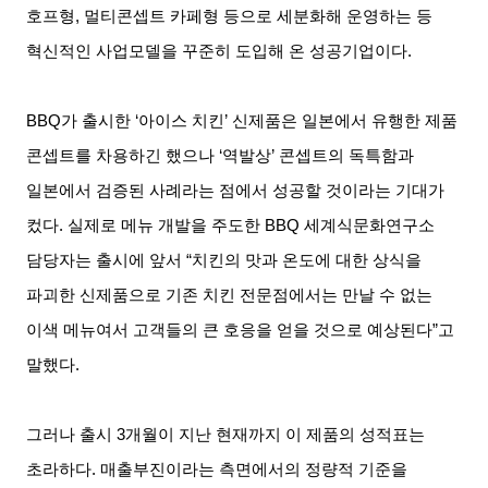
호프형
,
멀티콘셉트 카페형 등으로 세분화해 운영하는 등
혁신적인 사업모델을 꾸준히 도입해 온 성공기업이다
.
BBQ
가 출시한
‘
아이스 치킨
’
신제품은 일본에서 유행한 제품
콘셉트를 차용하긴 했으나
‘
역발상
’
콘셉트의 독특함과
일본에서 검증된 사례라는 점에서 성공할 것이라는 기대가
컸다
.
실제로 메뉴 개발을 주도한
BBQ
세계식문화연구소
담당자는 출시에 앞서
“
치킨의 맛과 온도에 대한 상식을
파괴한 신제품으로 기존 치킨 전문점에서는 만날 수 없는
이색 메뉴여서 고객들의 큰 호응을 얻을 것으로 예상된다
”
고
말했다
.
그러나 출시
3
개월이 지난 현재까지 이 제품의 성적표는
초라하다
.
매출부진이라는 측면에서의 정량적 기준을