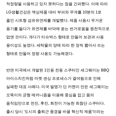
적정량을 사용하고 있지 못하다는 점을 간파했다
.
이에 따라
LG
생활건강은 액상제품 대비 부피와 무게를
10
분의
1
로
줄인 시트형 섬유유연제를 개발했다
.
제품 사용시 무거운
용기를 들다가 유연제를 바닥에 쏟는 번거로움을 원천적으로
없앤 것이다
.
게다가 티슈박스 형태로 만들어 보관과 사용
용이성도 높였다
.
세탁물의 양에 따라 한 장씩 뽑아서 쓰는
형태로 만들어 정량 사용도 가능해졌다
.
반면 미국에서 개발된
1
인용 전동 스쿠터인 세그웨이는
BBQ
아이스치킨처럼 마켓 센싱 프로세스가 결여됨으로 인해
실패한 대표 사례다
.
미국 발명가 딘 카멘이 만든 세그웨이는
오뚝이의 균형 메커니즘을 이용해 중심을 잡고 몸의
움직임만으로 전진
,
후진
,
회전이 가능한 최첨단 스쿠터다
.
출시 당시
‘
도시의 출퇴근 풍경을 바꿀 혁신적 제품
’
이라는