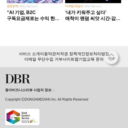
경영전략
마케팅/세일즈
2026년 5월 Issue 2
2026년 8월 Issue 1
“AI 기업, B2C
‘내가 키워주고 싶다’
구독요금제로는 수익 한계
애착이 팬덤 씨앗 시간·감정
다른 사업 없이 AI 성장에만
쏟다 보면 ‘정체성
의존 땐 위기”
공동체’로
서비스 소개
이용약관
저작권 정책
개인정보처리방침
이메일 무단수집 거부
사이트맵
기업교육 문의
동아비즈니스리뷰 사업자 정보
Copyright ⒸDONGAMEDIAN Inc. All Rights Reserved
회원 가입만 해도, DBR 월정액 서비스 첫 달 무료!
15,000여 건의 DBR 콘텐츠를
무제한으로 이용
하세요.
첫 달 무제한 이용