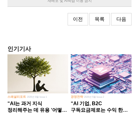
재배포 및 AI학습 이용 금지
이전
목록
다음
인기기사
스페셜리포트
경영전략
2026년 8월 Issue 1
2026년 5월 Issue 2
“AI는 과거 지식
“AI 기업, B2C
정리해주는 데 유용 ‘어떻게
구독요금제로는 수익 한계
살 건가’ 미래 창조는 인간
다른 사업 없이 AI 성장에만
몫”
의존 땐 위기”