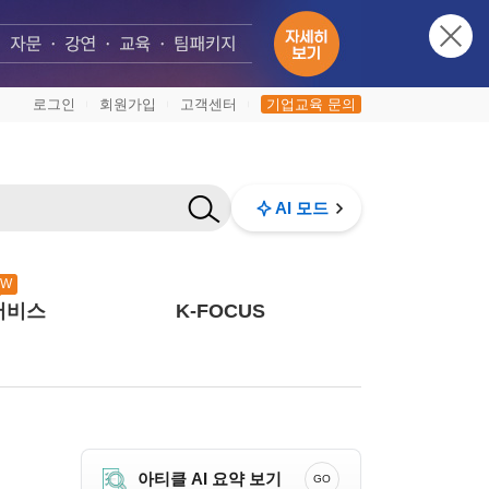
로그인
회원가입
고객센터
기업교육 문의
|
|
|
AI 모드
EW
서비스
K-FOCUS
아티클 AI 요약 보기
GO