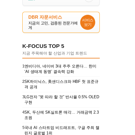
DBR 자문서비스
서비스
지금의 고민, 검증된 전문가에
보기
게
K-FOCUS TOP 5
지금 주목해야 할 산업과 기업 트렌드
1
엔비디아, 네이버 3대 주주 오른다… 한미
‘AI 생태계 동맹’ 결속력 강화
2
SK하이닉스, 美샌디스크와 HBF 첫 표준규
격 공개
3
LG전자 “못 따라 할 것” 반사율 0.5% OLED
구현
4
SK, 두산에 SK실트론 매각… 거래금액 2.3
조원
5
국내 AI 스타트업 비드래프트, 구글 주최 챌
린지 글로벌 1위