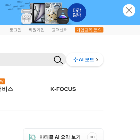
로그인
회원가입
고객센터
기업교육 문의
|
|
|
AI 모드
EW
서비스
K-FOCUS
아티클 AI 요약 보기
GO