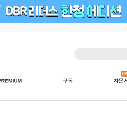
N
PREMIUM
구독
자문