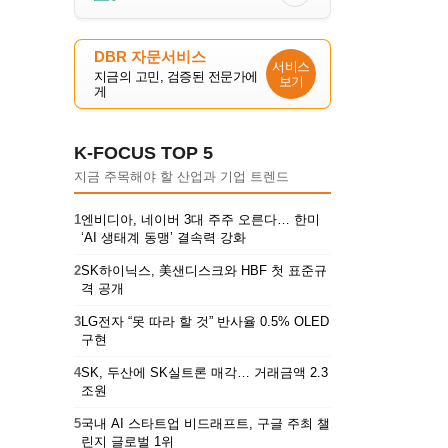
DBR 자문서비스
서비스
지금의 고민, 검증된 전문가에
보기
게
K-FOCUS TOP 5
지금 주목해야 할 산업과 기업 트렌드
1
엔비디아, 네이버 3대 주주 오른다… 한미
‘AI 생태계 동맹’ 결속력 강화
2
SK하이닉스, 美샌디스크와 HBF 첫 표준규
격 공개
3
LG전자 “못 따라 할 것” 반사율 0.5% OLED
구현
4
SK, 두산에 SK실트론 매각… 거래금액 2.3
조원
5
국내 AI 스타트업 비드래프트, 구글 주최 챌
린지 글로벌 1위