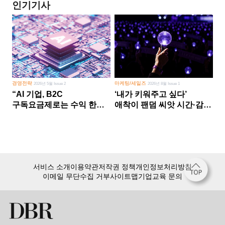
인기기사
경영전략
마케팅/세일즈
2026년 5월 Issue 2
2026년 8월 Issue 1
“AI 기업, B2C
‘내가 키워주고 싶다’
구독요금제로는 수익 한계
애착이 팬덤 씨앗 시간·감정
다른 사업 없이 AI 성장에만
쏟다 보면 ‘정체성
의존 땐 위기”
공동체’로
서비스 소개
이용약관
저작권 정책
개인정보처리방침
이메일 무단수집 거부
사이트맵
기업교육 문의