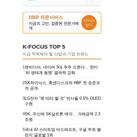
DBR 자문서비스
서비스
지금의 고민, 검증된 전문가에
보기
게
K-FOCUS TOP 5
지금 주목해야 할 산업과 기업 트렌드
1
엔비디아, 네이버 3대 주주 오른다… 한미
‘AI 생태계 동맹’ 결속력 강화
2
SK하이닉스, 美샌디스크와 HBF 첫 표준규
격 공개
3
LG전자 “못 따라 할 것” 반사율 0.5% OLED
구현
4
SK, 두산에 SK실트론 매각… 거래금액 2.3
조원
5
국내 AI 스타트업 비드래프트, 구글 주최 챌
린지 글로벌 1위