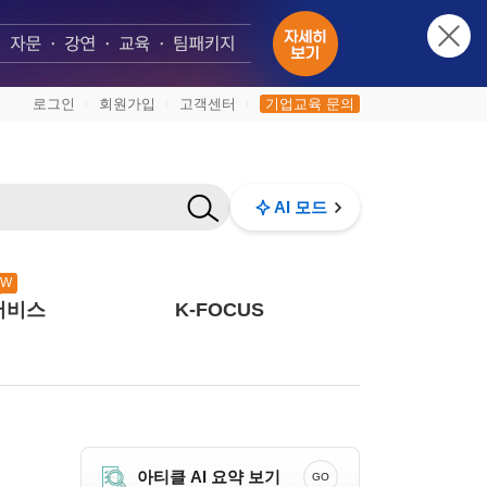
로그인
회원가입
고객센터
기업교육 문의
|
|
|
AI 모드
EW
서비스
K-FOCUS
아티클 AI 요약 보기
GO