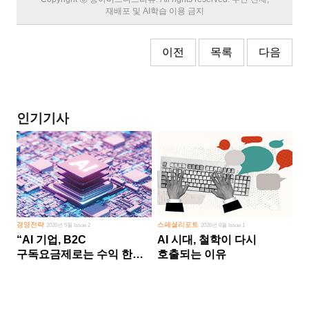
재배포 및 AI학습 이용 금지
이전
목록
다음
인기기사
경영전략
스페셜리포트
2026년 5월 Issue 2
2026년 8월 Issue 1
“AI 기업, B2C
AI 시대, 철학이 다시
구독요금제로는 수익 한계
호출되는 이유
다른 사업 없이 AI 성장에만
의존 땐 위기”