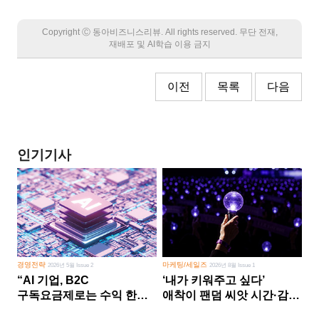
Copyright Ⓒ 동아비즈니스리뷰. All rights reserved. 무단 전재,
재배포 및 AI학습 이용 금지
이전
목록
다음
인기기사
경영전략
마케팅/세일즈
2026년 5월 Issue 2
2026년 8월 Issue 1
“AI 기업, B2C
‘내가 키워주고 싶다’
구독요금제로는 수익 한계
애착이 팬덤 씨앗 시간·감정
다른 사업 없이 AI 성장에만
쏟다 보면 ‘정체성