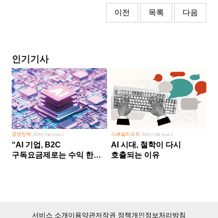
이전
목록
다음
인기기사
경영전략
스페셜리포트
2026년 5월 Issue 2
2026년 8월 Issue 1
“AI 기업, B2C
AI 시대, 철학이 다시
구독요금제로는 수익 한계
호출되는 이유
다른 사업 없이 AI 성장에만
의존 땐 위기”
서비스 소개
이용약관
저작권 정책
개인정보처리방침