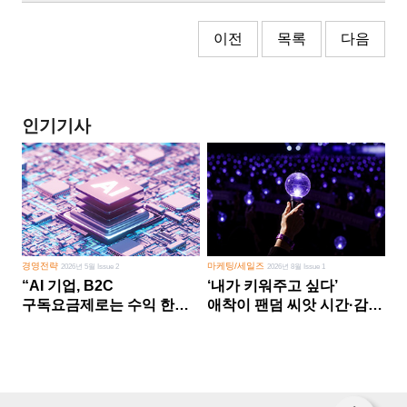
이전
목록
다음
인기기사
경영전략
마케팅/세일즈
2026년 5월 Issue 2
2026년 8월 Issue 1
“AI 기업, B2C
‘내가 키워주고 싶다’
구독요금제로는 수익 한계
애착이 팬덤 씨앗 시간·감정
다른 사업 없이 AI 성장에만
쏟다 보면 ‘정체성
의존 땐 위기”
공동체’로