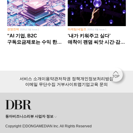
경영전략
마케팅/세일즈
2026년 5월 Issue 2
2026년 8월 Issue 1
“AI 기업, B2C
‘내가 키워주고 싶다’
구독요금제로는 수익 한계
애착이 팬덤 씨앗 시간·감정
다른 사업 없이 AI 성장에만
쏟다 보면 ‘정체성
의존 땐 위기”
공동체’로
서비스 소개
이용약관
저작권 정책
개인정보처리방침
이메일 무단수집 거부
사이트맵
기업교육 문의
동아비즈니스리뷰 사업자 정보
Copyright ⒸDONGAMEDIAN Inc. All Rights Reserved