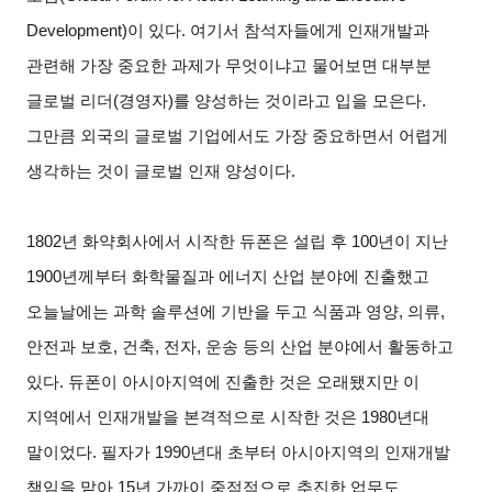
Development)
이 있다
.
여기서 참석자들에게 인재개발과
관련해 가장 중요한 과제가 무엇이냐고 물어보면 대부분
글로벌 리더
(
경영자
)
를 양성하는 것이라고 입을 모은다
.
그만큼 외국의 글로벌 기업에서도 가장 중요하면서 어렵게
생각하는 것이 글로벌 인재 양성이다
.
1802
년 화약회사에서 시작한 듀폰은 설립 후
100
년이 지난
1900
년께부터 화학물질과 에너지 산업 분야에 진출했고
오늘날에는 과학 솔루션에 기반을 두고 식품과 영양
,
의류
,
안전과 보호
,
건축
,
전자
,
운송 등의 산업 분야에서 활동하고
있다
.
듀폰이 아시아지역에 진출한 것은 오래됐지만 이
지역에서 인재개발을 본격적으로 시작한 것은
1980
년대
말이었다
.
필자가
1990
년대 초부터 아시아지역의 인재개발
책임을 맡아
15
년 가까이 중점적으로 추진한 업무도